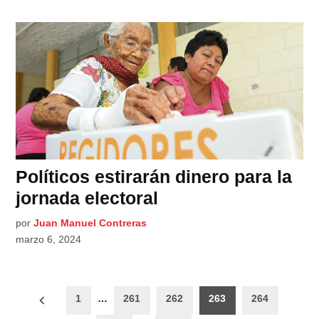
Políticos estirarán dinero para la
jornada electoral
por
Juan Manuel Contreras
marzo 6, 2024
Paginación
1
…
261
262
263
264
de