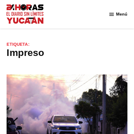
Saltar
al
Menú
Diario
contenido
24
Horas
Yucatán
ETIQUETA:
impreso