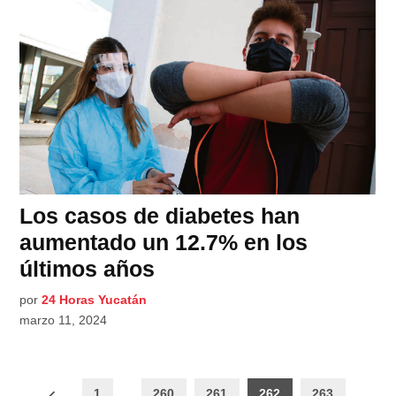
Los casos de diabetes han
aumentado un 12.7% en los
últimos años
por
24 Horas Yucatán
marzo 11, 2024
Paginación
1
…
260
261
262
263