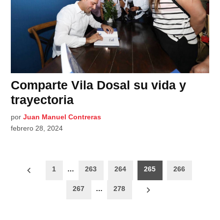
Comparte Vila Dosal su vida y
trayectoria
por
Juan Manuel Contreras
febrero 28, 2024
Paginación
1
…
263
264
265
266
de
267
…
278
entradas