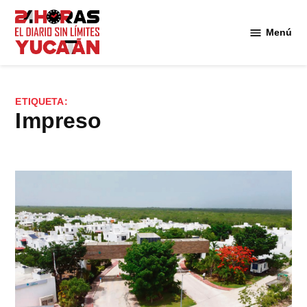
Saltar
al
Menú
Diario
contenido
24
Horas
Yucatán
ETIQUETA:
impreso