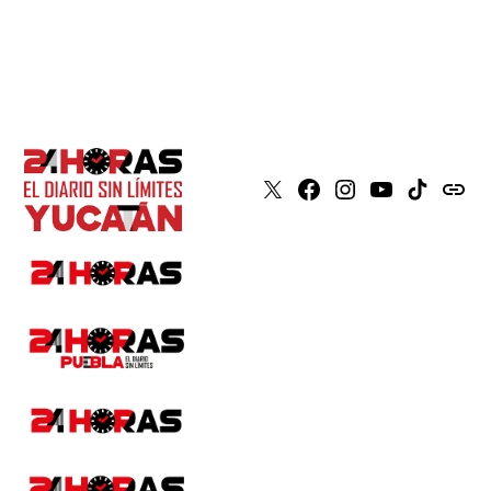
X
Faceboook
Instagram
Youtube
Tiktok
issuu