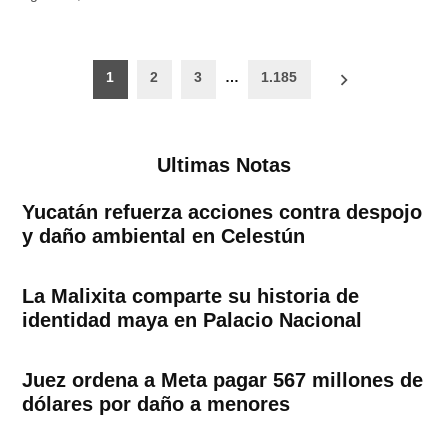
Paginación
1
2
3
…
1.185
de
entradas
Ultimas Notas
Yucatán refuerza acciones contra despojo
y daño ambiental en Celestún
La Malixita comparte su historia de
identidad maya en Palacio Nacional
Juez ordena a Meta pagar 567 millones de
dólares por daño a menores