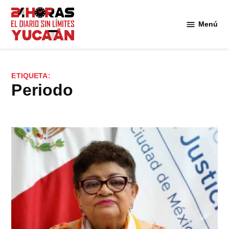
Saltar
al
Menú
Diario
contenido
24
Horas
Yucatán
ETIQUETA:
periodo