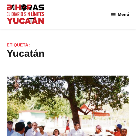
Saltar
al
Menú
Diario
contenido
24
Horas
Yucatán
ETIQUETA:
Yucatán