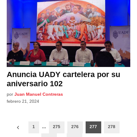
Anuncia UADY cartelera por su
aniversario 102
por
Juan Manuel Contreras
febrero 21, 2024
Paginación
1
…
275
276
277
278
de