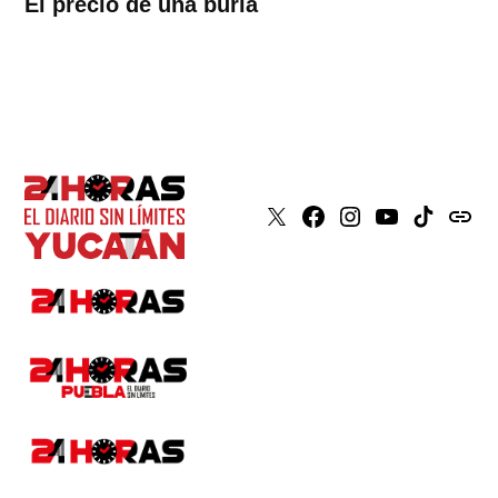
El precio de una burla
X
Faceboook
Instagram
Youtube
Tiktok
issuu