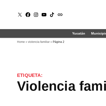
Saltar
al
X
Faceboook
Instagram
Youtube
Tiktok
issuu
contenido
Yucatán
Municipi
Home
»
violencia familiar
»
Página 2
ETIQUETA:
violencia fami