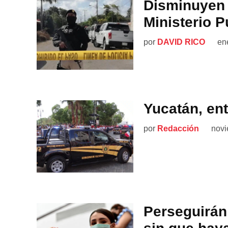
Disminuyen 
Ministerio P
por
DAVID RICO
en
Yucatán, ent
por
Redacción
novi
Perseguirán 