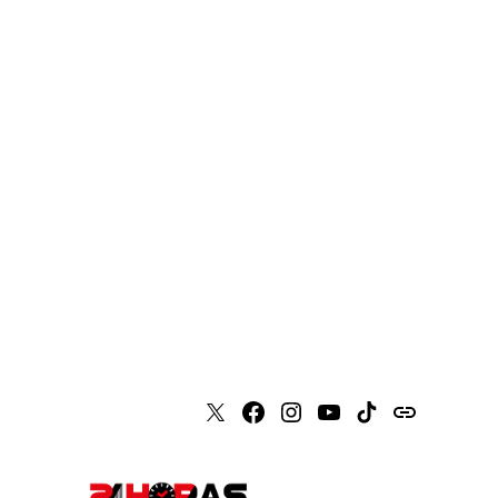
X
Faceboook
Instagram
Youtube
Tiktok
issuu