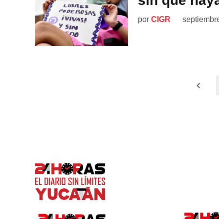
sin que hay
por
CIGR
septiembr
Paginación
de
entradas