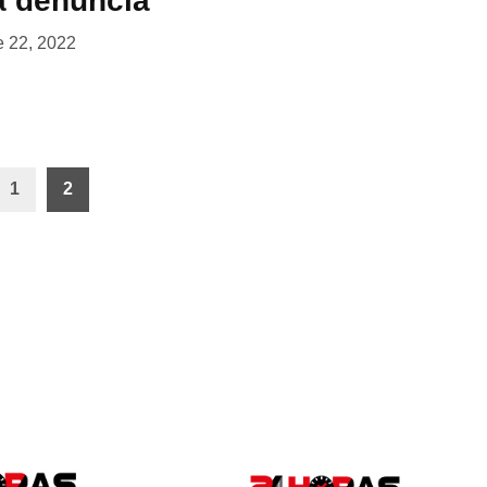
a denuncia
e 22, 2022
1
2