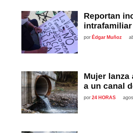
Reportan in
intrafamilia
por
Édgar Muñoz
ab
Mujer lanza
a un canal 
por
24 HORAS
agos