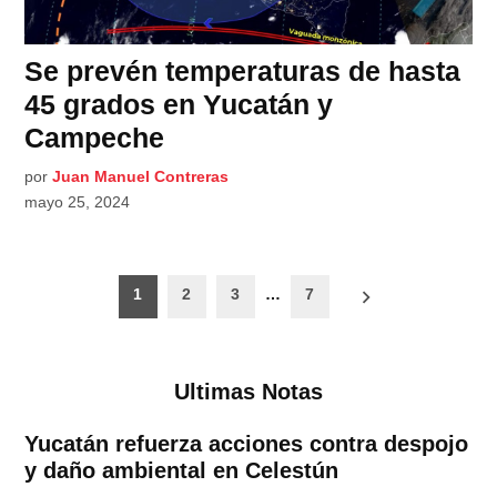
Se prevén temperaturas de hasta
45 grados en Yucatán y
Campeche
por
Juan Manuel Contreras
mayo 25, 2024
Paginación
1
2
3
…
7
de
entradas
Ultimas Notas
Yucatán refuerza acciones contra despojo
y daño ambiental en Celestún