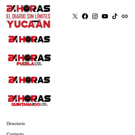
X
Faceboook
Instagram
Youtube
Tiktok
issuu
Directorio
Contacto