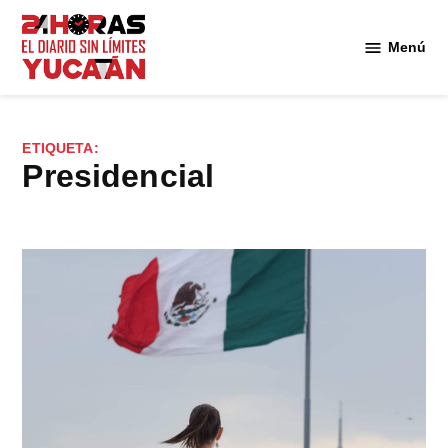
Saltar
al
Menú
Diario
contenido
24
Horas
Yucatán
ETIQUETA:
presidencial