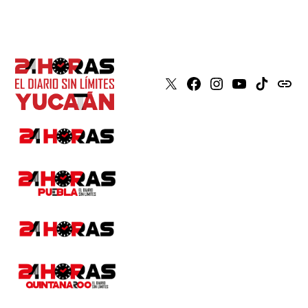
X
Faceboook
Instagram
Youtube
Tiktok
issuu