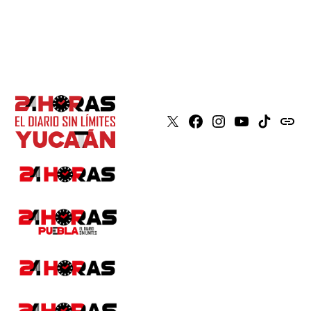
X
Faceboook
Instagram
Youtube
Tiktok
issuu