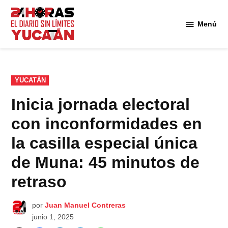
Saltar
al
Menú
Diario
contenido
24
Horas
Yucatán
PUBLICADO
YUCATÁN
EN
Inicia jornada electoral
con inconformidades en
la casilla especial única
de Muna: 45 minutos de
retraso
por
Juan Manuel Contreras
junio 1, 2025