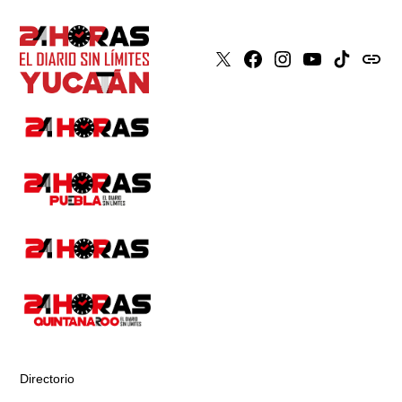
X
Faceboook
Instagram
Youtube
Tiktok
issuu
Directorio