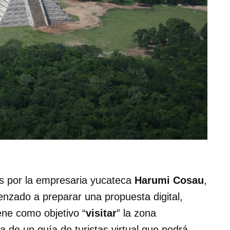
 por la empresaria yucateca
Harumi Cosau
,
nzado a preparar una propuesta digital,
iene como objetivo “
visitar
” la zona
a de un guía de turistas virtual que podrá