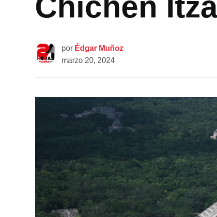
Chichén Itzá,
por
Édgar Muñoz
marzo 20, 2024