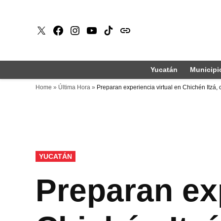
Saltar
al
X
Faceboook
Instagram
Youtube
Tiktok
issuu
contenido
Yucatán
Municipi
Home
»
Última Hora
»
Preparan experiencia virtual en Chichén Itzá, co
PUBLICADO
YUCATÁN
EN
Preparan exp