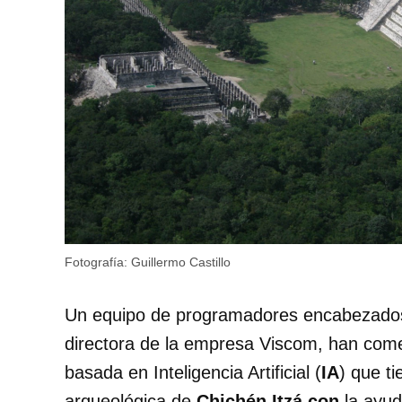
Fotografía: Guillermo Castillo
Un equipo de programadores encabezados
directora de la empresa Viscom, han come
basada en Inteligencia Artificial (
IA
) que t
arqueológica de
Chichén Itzá con
la ayud