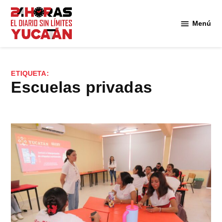
Saltar
al
Menú
Diario
contenido
24
Horas
Yucatán
ETIQUETA:
escuelas privadas