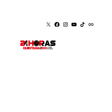
X
Faceboook
Instagram
Youtube
Tiktok
issuu