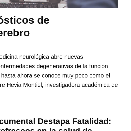
ósticos de
erebro
a medicina neurológica abre nuevas
 enfermedades degenerativas de la función
ue hasta ahora se conoce muy poco como el
yare Hevia Montiel, investigadora académica de
cumental Destapa Fatalidad:
efrescos en la salud de