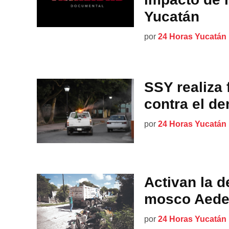
Yucatán
por
24 Horas Yucatán
SSY realiza
contra el d
por
24 Horas Yucatán
Activan la d
mosco Aede
por
24 Horas Yucatán