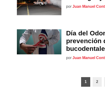
por
Juan Manuel Cont
Día del Odon
prevención 
bucodental
por
Juan Manuel Cont
Paginación
1
2
de
entradas