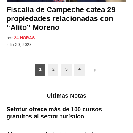
Fiscalía de Campeche catea 29
propiedades relacionadas con
“Alito” Moreno
por
24 HORAS
julio 20, 2023
Paginación
1
2
3
4
de
entradas
Ultimas Notas
Sefotur ofrece más de 100 cursos
gratuitos al sector turístico