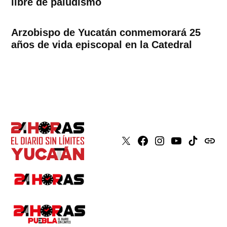
libre de paludismo
Arzobispo de Yucatán conmemorará 25
años de vida episcopal en la Catedral
X
Faceboook
Instagram
Youtube
Tiktok
issuu