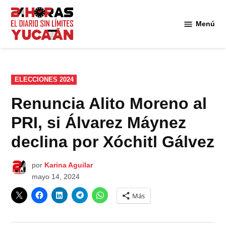
Saltar
al
Menú
Diario
contenido
24
Horas
Yucatán
PUBLICADO
ELECCIONES 2024
EN
Renuncia Alito Moreno al
PRI, si Álvarez Máynez
declina por Xóchitl Gálvez
por
Karina Aguilar
mayo 14, 2024
Más