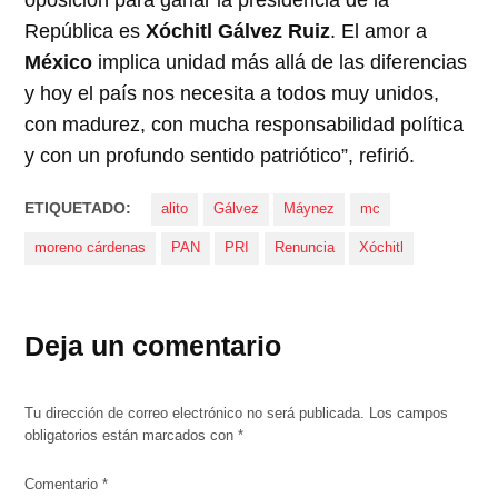
oposición para ganar la presidencia de la
República es
Xóchitl Gálvez Ruiz
. El amor a
México
implica unidad más allá de las diferencias
y hoy el país nos necesita a todos muy unidos,
con madurez, con mucha responsabilidad política
y con un profundo sentido patriótico”, refirió.
ETIQUETADO:
alito
Gálvez
Máynez
mc
moreno cárdenas
PAN
PRI
Renuncia
Xóchitl
Deja un comentario
Tu dirección de correo electrónico no será publicada.
Los campos
obligatorios están marcados con
*
Comentario
*