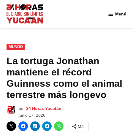
Saltar
al
Menú
Diario
contenido
24
Horas
Yucatán
PUBLICADO
MUNDO
EN
La tortuga Jonathan
mantiene el récord
Guinness como el animal
terrestre más longevo
por
24 Horas Yucatán
junio 17, 2026
Más