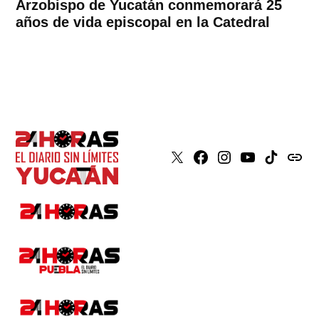
Arzobispo de Yucatán conmemorará 25
años de vida episcopal en la Catedral
X
Faceboook
Instagram
Youtube
Tiktok
issuu