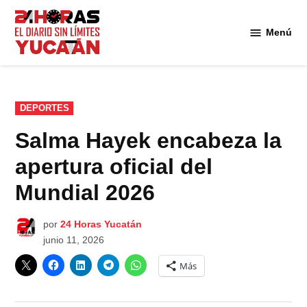
Saltar
al
Menú
Diario
contenido
24
Horas
Yucatán
PUBLICADO
DEPORTES
EN
Salma Hayek encabeza la
apertura oficial del
Mundial 2026
por
24 Horas Yucatán
junio 11, 2026
Más