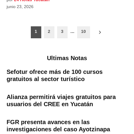
junio 23, 2026
Paginación
1
2
3
…
10
de
entradas
Ultimas Notas
Sefotur ofrece más de 100 cursos
gratuitos al sector turístico
Alianza permitirá viajes gratuitos para
usuarios del CREE en Yucatán
FGR presenta avances en las
investigaciones del caso Ayotzinapa