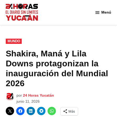
Saltar
al
Menú
Diario
contenido
24
Horas
Yucatán
PUBLICADO
MUNDO
EN
Shakira, Maná y Lila
Downs protagonizan la
inauguración del Mundial
2026
por
24 Horas Yucatán
junio 11, 2026
Más