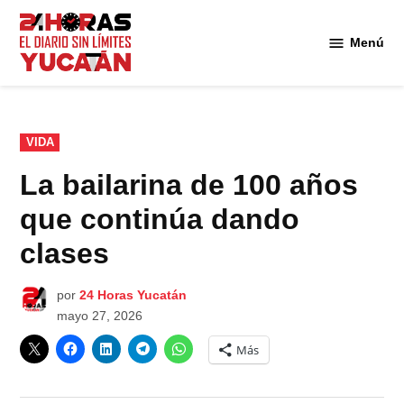
Saltar
al
Menú
Diario
contenido
24
Horas
Yucatán
PUBLICADO
VIDA
EN
La bailarina de 100 años
que continúa dando
clases
por
24 Horas Yucatán
mayo 27, 2026
Más