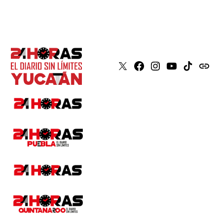
X
Faceboook
Instagram
Youtube
Tiktok
issuu