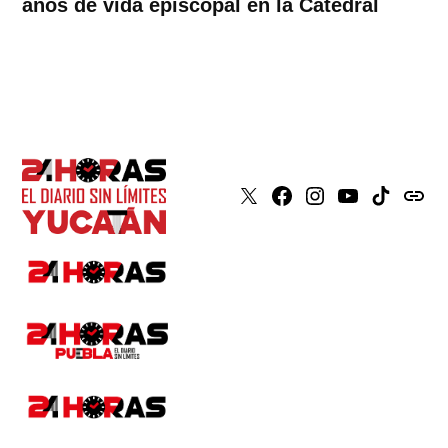
años de vida episcopal en la Catedral
X
Faceboook
Instagram
Youtube
Tiktok
issuu