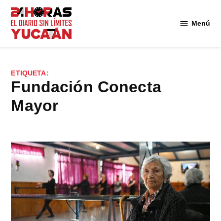
Saltar
al
Menú
Diario
contenido
24
Horas
Yucatán
ETIQUETA:
Fundación Conecta
Mayor