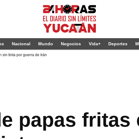
os
Nacional
Mundo
Negocios
Vida+
Deportes
M
in tinta por guerra de Irán
 papas fritas