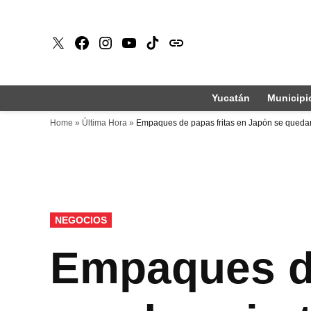
Saltar
al
X
Faceboook
Instagram
Youtube
Tiktok
issuu
contenido
Yucatán
Municipi
Home
»
Última Hora
»
Empaques de papas fritas en Japón se quedan s
PUBLICADO
NEGOCIOS
EN
Empaques de