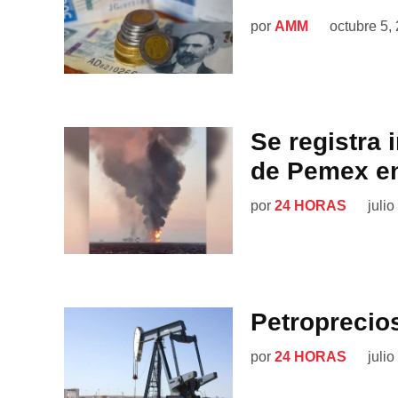
por
AMM
octubre 5,
Se registra 
de Pemex en
por
24 HORAS
julio
Petroprecio
por
24 HORAS
julio