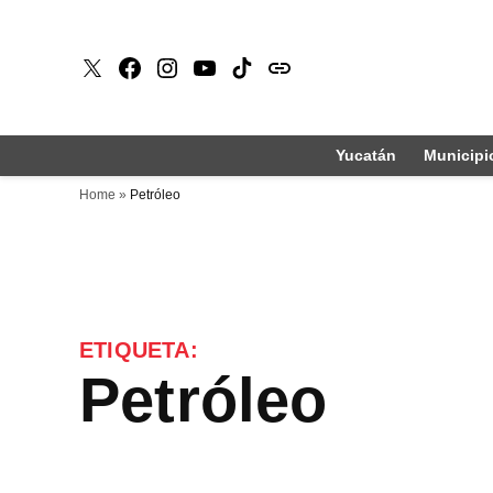
Saltar
al
X
Faceboook
Instagram
Youtube
Tiktok
issuu
contenido
Yucatán
Municipi
Home
»
Petróleo
ETIQUETA:
Petróleo