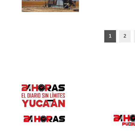
Paginación
1
2
de
entradas