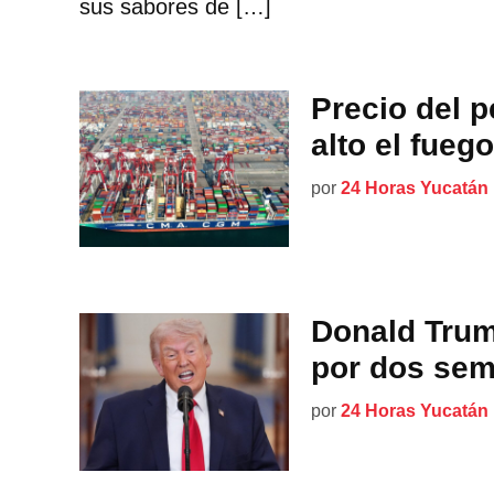
sus sabores de […]
Precio del p
alto el fueg
por
24 Horas Yucatán
Donald Trum
por dos sem
por
24 Horas Yucatán