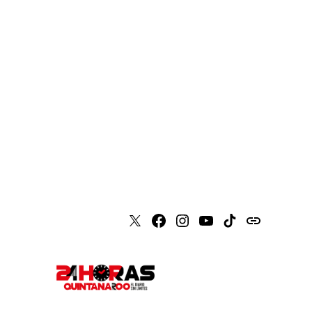
X
Faceboook
Instagram
Youtube
Tiktok
issuu