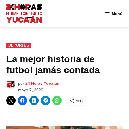
Saltar
al
Menú
Diario
contenido
24
Horas
Yucatán
PUBLICADO
DEPORTES
EN
La mejor historia de
futbol jamás contada
por
24 Horas Yucatán
mayo 7, 2026
Más