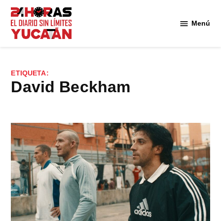
Saltar
al
Menú
Diario
contenido
24
Horas
Yucatán
ETIQUETA:
David Beckham