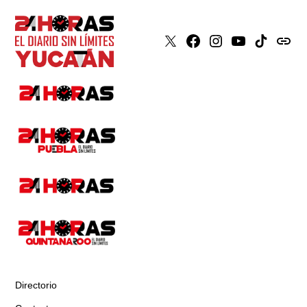
X
Faceboook
Instagram
Youtube
Tiktok
issuu
Directorio