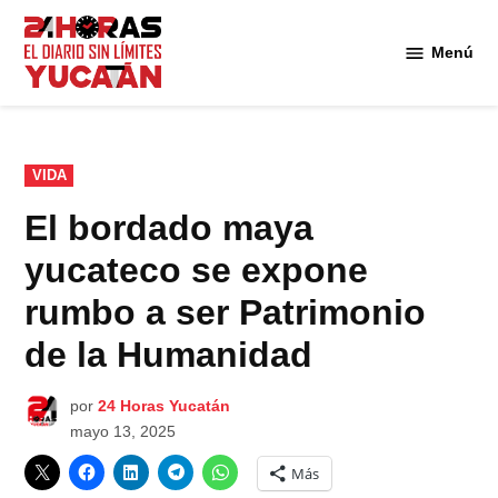
Saltar
al
Menú
Diario
contenido
24
Horas
Yucatán
PUBLICADO
VIDA
EN
El bordado maya
yucateco se expone
rumbo a ser Patrimonio
de la Humanidad
por
24 Horas Yucatán
mayo 13, 2025
Más