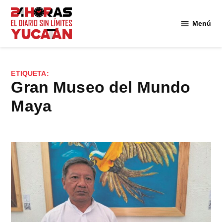
Saltar
al
Menú
Diario
contenido
24
Horas
Yucatán
ETIQUETA:
Gran Museo del Mundo
Maya