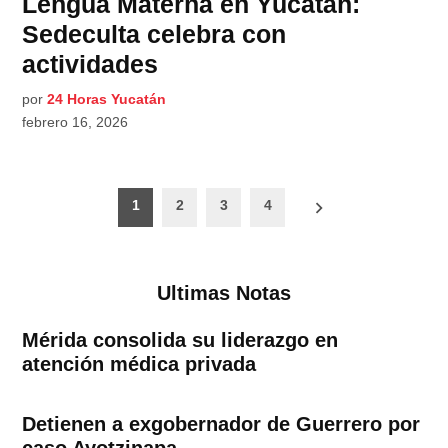
Lengua Materna en Yucatán:
Sedeculta celebra con
actividades
por
24 Horas Yucatán
febrero 16, 2026
Paginación
1
2
3
4
de
entradas
Ultimas Notas
Mérida consolida su liderazgo en
atención médica privada
Detienen a exgobernador de Guerrero por
caso Ayotzinapa