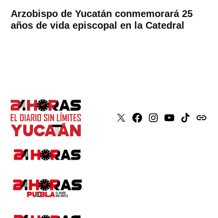
Arzobispo de Yucatán conmemorará 25
años de vida episcopal en la Catedral
X
Faceboook
Instagram
Youtube
Tiktok
issuu