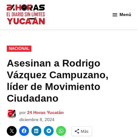
Saltar
al
Menú
Diario
contenido
24
Horas
Yucatán
PUBLICADO
NACIONAL
EN
Asesinan a Rodrigo
Vázquez Campuzano,
líder de Movimiento
Ciudadano
por
24 Horas Yucatán
diciembre 8, 2024
Más