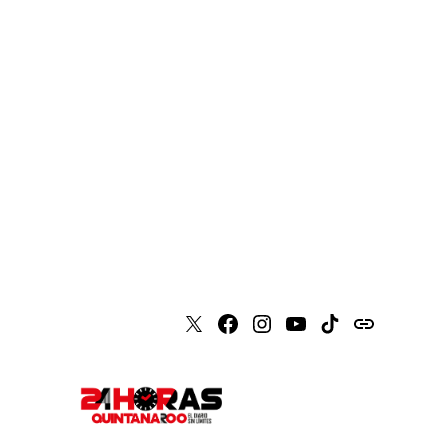
X
Faceboook
Instagram
Youtube
Tiktok
issuu