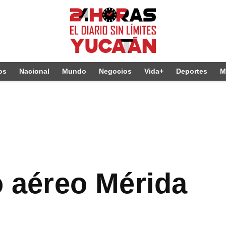
os
Nacional
Mundo
Negocios
Vida+
Deportes
M
co aéreo Mérida