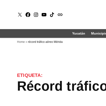
Saltar
al
X
Faceboook
Instagram
Youtube
Tiktok
issuu
contenido
Yucatán
Municipi
Home
»
récord tráfico aéreo Mérida
ETIQUETA:
récord tráfi