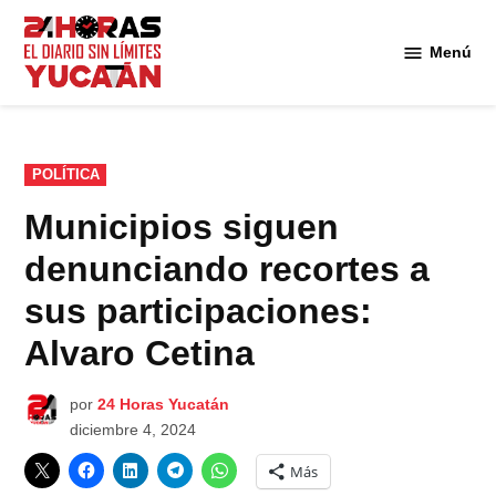
Saltar
al
Menú
Diario
contenido
24
Horas
Yucatán
PUBLICADO
POLÍTICA
EN
Municipios siguen
denunciando recortes a
sus participaciones:
Alvaro Cetina
por
24 Horas Yucatán
diciembre 4, 2024
Más