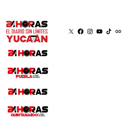
X
Faceboook
Instagram
Youtube
Tiktok
issuu