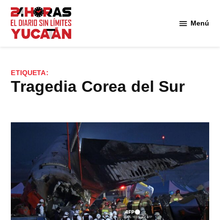
Saltar
al
Menú
Diario
contenido
24
Horas
Yucatán
ETIQUETA:
tragedia Corea del Sur