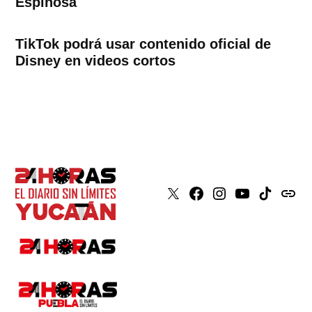
Espinosa
TikTok podrá usar contenido oficial de
Disney en videos cortos
X
Faceboook
Instagram
Youtube
Tiktok
issuu