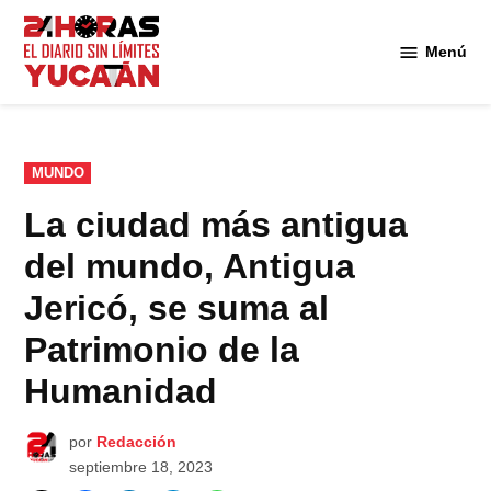
Saltar
al
Menú
Diario
contenido
24
Horas
Yucatán
PUBLICADO
MUNDO
EN
La ciudad más antigua
del mundo, Antigua
Jericó, se suma al
Patrimonio de la
Humanidad
por
Redacción
septiembre 18, 2023