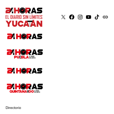
X
Faceboook
Instagram
Youtube
Tiktok
issuu
Directorio