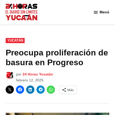
Saltar
al
Menú
Diario
contenido
24
Horas
Yucatán
PUBLICADO
YUCATÁN
EN
Preocupa proliferación de
basura en Progreso
por
24 Horas Yucatán
febrero 12, 2025
Más