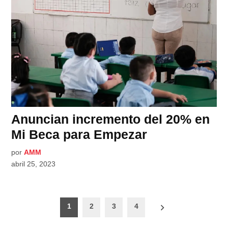
Anuncian incremento del 20% en
Mi Beca para Empezar
por
AMM
abril 25, 2023
Paginación
1
2
3
4
de