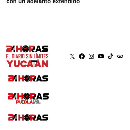
con un adelanto extendido
X
Faceboook
Instagram
Youtube
Tiktok
issuu