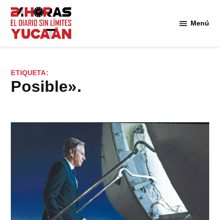
Saltar
al
Menú
Diario
contenido
24
Horas
Yucatán
ETIQUETA:
posible».