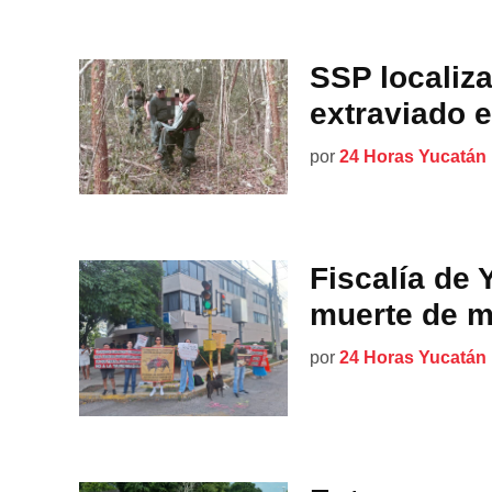
SSP localiz
extraviado 
por
24 Horas Yucatán
Fiscalía de 
muerte de m
por
24 Horas Yucatán