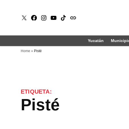
Saltar
al
X
Faceboook
Instagram
Youtube
Tiktok
issuu
contenido
Yucatán
Municipi
Home
»
Pisté
ETIQUETA:
Pisté