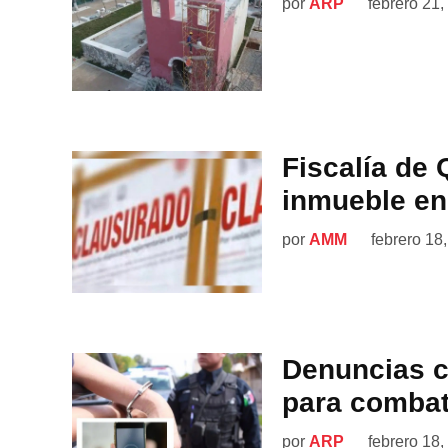
por
ARP
febrero 21,
Fiscalía de
inmueble en
por
AMM
febrero 18
Denuncias 
para combati
por
ARP
febrero 18,