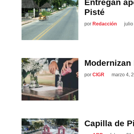
Entregan ap
Pisté
por
Redacción
juli
Modernizan R
por
CIGR
marzo 4, 
Capilla de 