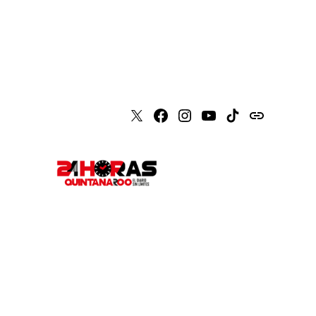
X
Faceboook
Instagram
Youtube
Tiktok
issuu