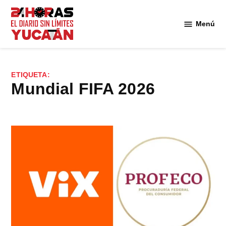
Saltar
al
Menú
Diario
contenido
24
Horas
Yucatán
ETIQUETA:
Mundial FIFA 2026