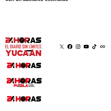
X
Faceboook
Instagram
Youtube
Tiktok
issuu