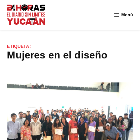
Saltar
al
Menú
Diario
contenido
24
Horas
Yucatán
ETIQUETA:
mujeres en el diseño