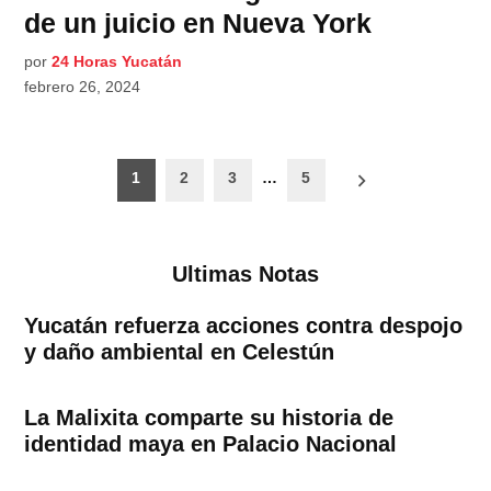
de un juicio en Nueva York
por
24 Horas Yucatán
febrero 26, 2024
Paginación
1
2
3
…
5
de
entradas
Ultimas Notas
Yucatán refuerza acciones contra despojo
y daño ambiental en Celestún
La Malixita comparte su historia de
identidad maya en Palacio Nacional