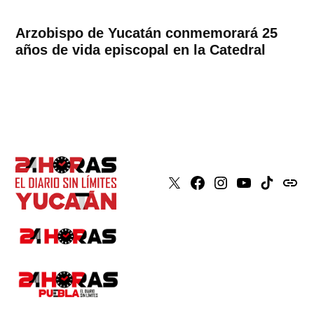
Arzobispo de Yucatán conmemorará 25
años de vida episcopal en la Catedral
X
Faceboook
Instagram
Youtube
Tiktok
issuu