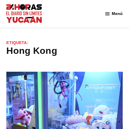
Saltar
al
Menú
Diario
contenido
24
Horas
Yucatán
ETIQUETA:
Hong Kong