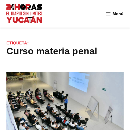
Saltar
al
Menú
Diario
contenido
24
Horas
Yucatán
ETIQUETA:
curso materia penal