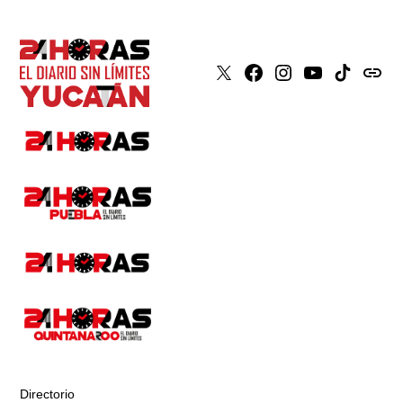
X
Faceboook
Instagram
Youtube
Tiktok
issuu
Directorio