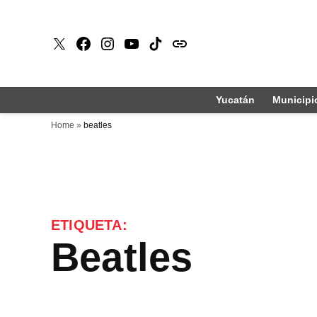
Saltar
al
X
Faceboook
Instagram
Youtube
Tiktok
issuu
contenido
Yucatán
Municipi
Home
»
beatles
ETIQUETA:
beatles