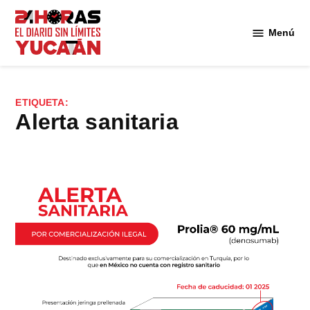
Saltar
al
Menú
Diario
contenido
24
Horas
Yucatán
ETIQUETA:
alerta sanitaria