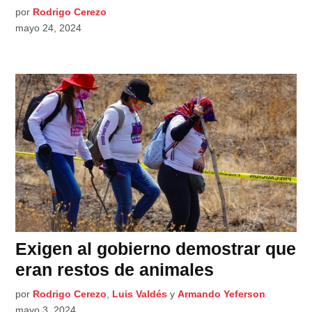
por
Rodrigo Cerezo
mayo 24, 2024
Exigen al gobierno demostrar que
eran restos de animales
por
Rodrigo Cerezo
,
Luis Valdés
y
Armando Yeferson
mayo 3, 2024