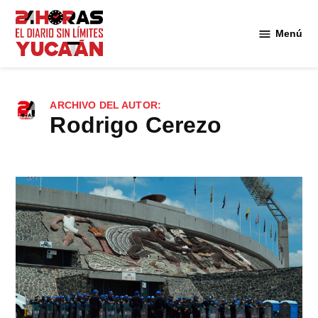
Saltar
al
Menú
Diario
contenido
24
Horas
Yucatán
ARCHIVO DEL AUTOR:
Rodrigo Cerezo