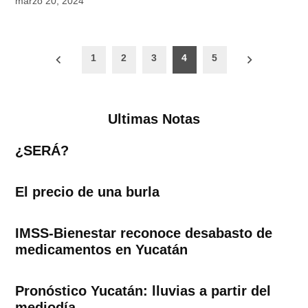
marzo 20, 2024
Paginación
1
2
3
4
5
de
entradas
Ultimas Notas
¿SERÁ?
El precio de una burla
IMSS-Bienestar reconoce desabasto de
medicamentos en Yucatán
Pronóstico Yucatán: lluvias a partir del
mediodía