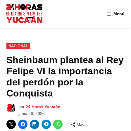
Saltar
al
Menú
Diario
contenido
24
Horas
Yucatán
PUBLICADO
NACIONAL
EN
Sheinbaum plantea al Rey
Felipe VI la importancia
del perdón por la
Conquista
por
24 Horas Yucatán
junio 26, 2026
Más