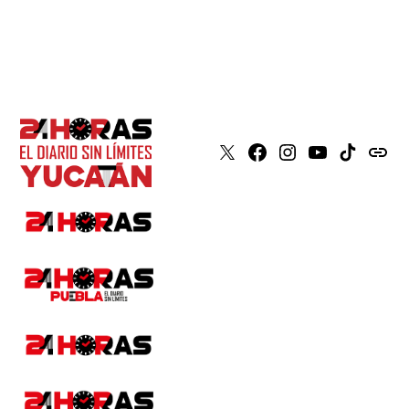
X
Faceboook
Instagram
Youtube
Tiktok
issuu