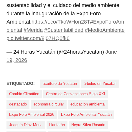
sustentabilidad y el cuidado del medio ambiente
durante la inauguración de la Expo Foro
Ambiental.
https://t.co/TkoWHon28T
#ExpoForoAm
biental
#Merida
#Sustentabilidad
#MedioAmbiente
pic.twitter.com/8j07HQ0fk6
— 24 Horas Yucatán (@24horasYucatan)
June
19, 2026
ETIQUETADO:
acuífero de Yucatán
árboles en Yucatán
Cambio Climático
Centro de Convenciones Siglo XXI
destacado
economía circular
educación ambiental
Expo Foro Ambiental 2026
Expo Foro Ambiental Yucatán
Joaquín Díaz Mena
Llantatón
Neyra Silva Rosado