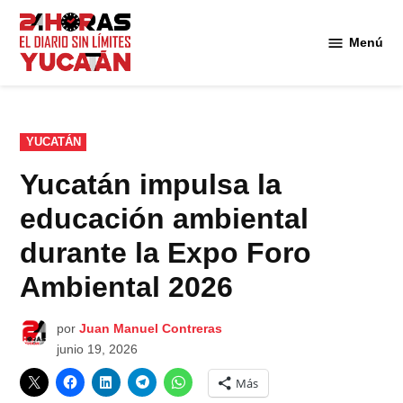
Saltar
al
Menú
Diario
contenido
24
Horas
Yucatán
PUBLICADO
YUCATÁN
EN
Yucatán impulsa la
educación ambiental
durante la Expo Foro
Ambiental 2026
por
Juan Manuel Contreras
junio 19, 2026
Más