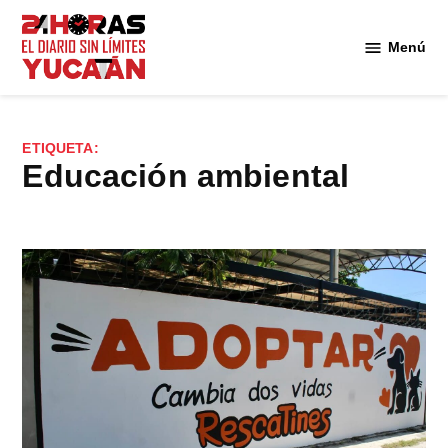
Saltar
al
Menú
Diario
contenido
24
Horas
Yucatán
ETIQUETA:
educación ambiental