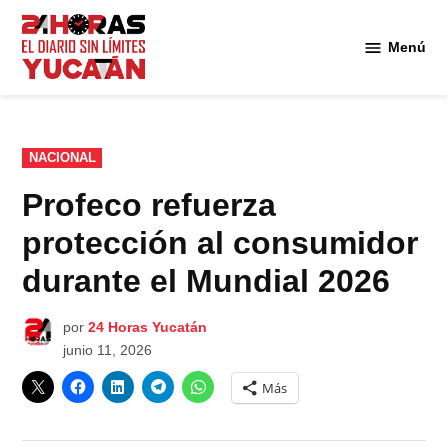
Saltar
al
Menú
Diario
contenido
24
Horas
Yucatán
PUBLICADO
NACIONAL
EN
Profeco refuerza
protección al consumidor
durante el Mundial 2026
por
24 Horas Yucatán
junio 11, 2026
Más